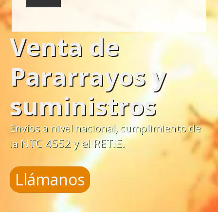
Venta de
Pararrayos y
suministros
Envíos a nivel nacional, cumplimiento de
NTC 4552 y el RETIE.
la
Llámanos