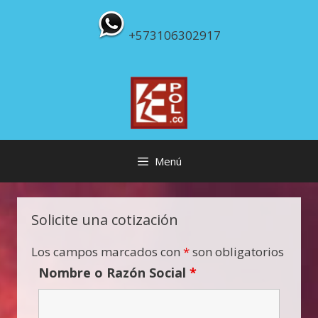
Saltar
al
+573106302917
contenido
Menú
Solicite una cotización
Los campos marcados con
*
son obligatorios
Nombre o Razón Social
*