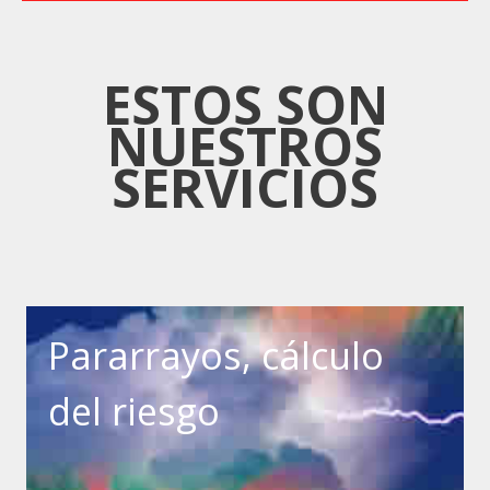
ESTOS SON
NUESTROS
SERVICIOS
Pararrayos, cálculo
del riesgo